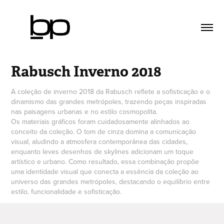
Rabusch Inverno 2018
A coleção de inverno 2018 da Rabusch reflete a sofisticação e o
dinamismo das grandes metrópoles, trazendo peças inspiradas
nas paisagens urbanas e no estilo cosmopolita.
Os materiais gráficos foram cuidadosamente alinhados ao
conceito da coleção. O tom de cinza domina a comunicação
visual, aludindo a atmosfera contemporânea das cidades,
enquanto leves desenhos de skylines adicionam um toque
artístico e urbano. Como resultado, essa combinação propõe
uma identidade visual que conecta a essência da coleção ao
universo das grandes metrópoles, destacando o equilíbrio entre
estilo, funcionalidade e sofisticação.